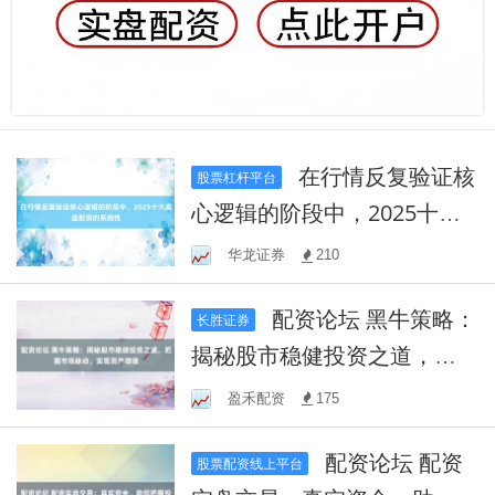
在行情反复验证核
股票杠杆平台
心逻辑的阶段中，2025十大
实盘配资的系统性
华龙证券
210
配资论坛 黑牛策略：
长胜证券
揭秘股市稳健投资之道，把
握市场脉动，实现资产增值
盈禾配资
175
配资论坛 配资
股票配资线上平台