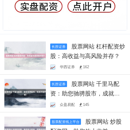
股票网站 杠杆配资炒
长胜证券
股：高收益与高风险并存？
华西证券
162
股票网站 千里马配
长胜证券
资：助您驰骋股市，成就财
富梦想！
众盈易配
145
股票网站 炒股
股票配资线上平台