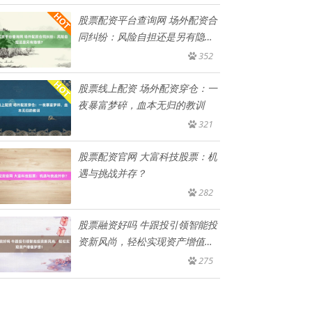
股票配资平台查询网 场外配资合
同纠纷：风险自担还是另有隐
情？
352
股票线上配资 场外配资穿仓：一
夜暴富梦碎，血本无归的教训
321
股票配资官网 大富科技股票：机
遇与挑战并存？
282
股票融资好吗 牛跟投引领智能投
资新风尚，轻松实现资产增值梦
想
275