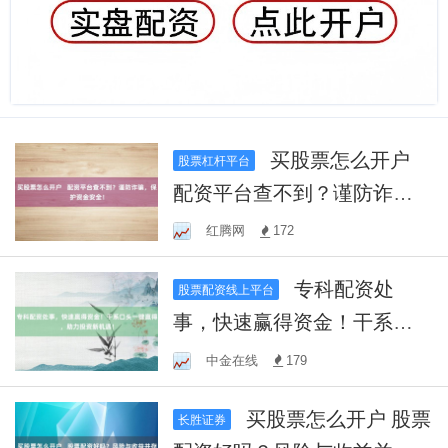
买股票怎么开户
股票杠杆平台
配资平台查不到？谨防诈
骗，保护资金安全！
红腾网
172
专科配资处
股票配资线上平台
事，快速赢得资金！干系口
头一键赢得，助力投资新机
中金在线
179
遇！
买股票怎么开户 股票
长胜证券