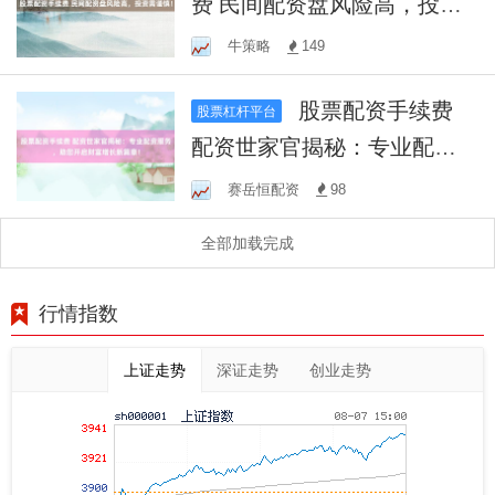
费 民间配资盘风险高，投资
需谨慎！
牛策略
149
股票配资手续费
股票杠杆平台
配资世家官揭秘：专业配资
服务，助您开启财富增长新
赛岳恒配资
98
篇章！
全部加载完成
行情指数
上证走势
深证走势
创业走势