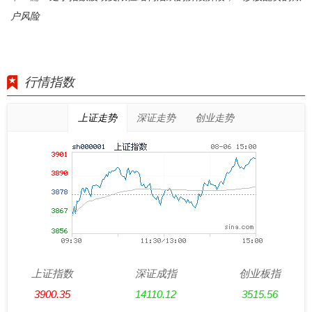
户风险
行情指数
上证走势
深证走势
创业走势
上证指数
深证成指
创业板指
3900.35
14110.12
3515.56