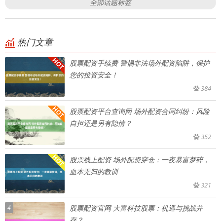
全部话题标签
热门文章
股票配资手续费 警惕非法场外配资陷阱，保护
您的投资安全！
384
股票配资平台查询网 场外配资合同纠纷：风险
自担还是另有隐情？
352
股票线上配资 场外配资穿仓：一夜暴富梦碎，
血本无归的教训
321
4
股票配资官网 大富科技股票：机遇与挑战并
存？