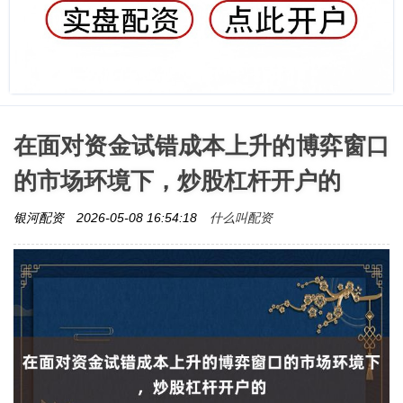
在面对资金试错成本上升的博弈窗口
的市场环境下，炒股杠杆开户的
什么叫配资
银河配资
2026-05-08 16:54:18