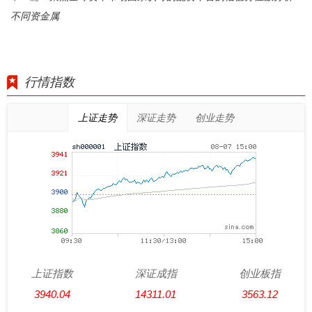
不同资金属
行情指数
上证走势
深证走势
创业走势
上证指数
深证成指
创业板指
3940.04
14311.01
3563.12