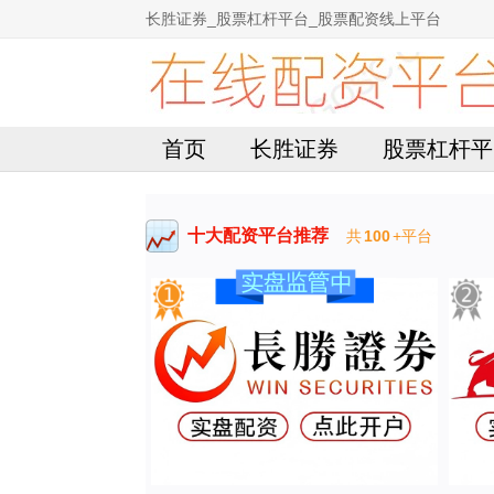
长胜证券_股票杠杆平台_股票配资线上平台
首页
长胜证券
股票杠杆平
十大配资平台推荐
共
100
+平台