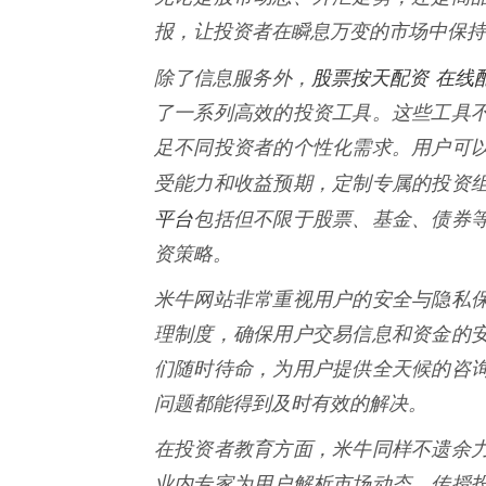
报，让投资者在瞬息万变的市场中保持
股票按天配资 在线
除了信息服务外，
了一系列高效的投资工具。这些工具
足不同投资者的个性化需求。用户可
受能力和收益预期，定制专属的投资
平台
包括但不限于股票、基金、债券
资策略。
米牛网站非常重视用户的安全与隐私
理制度，确保用户交易信息和资金的
们随时待命，为用户提供全天候的咨
问题都能得到及时有效的解决。
在投资者教育方面，米牛同样不遗余
业内专家为用户解析市场动态，传授