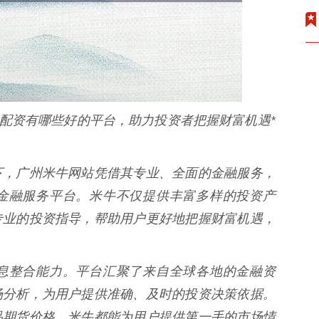
台配资有哪些好的平台，助力投资者把握财富机遇*
下，广州米牛网站凭借其专业、全面的金融服务，
金融服务平台。米牛不仅提供丰富多样的投资产
专业的投资指导，帮助用户更好地把握财富机遇，
息整合能力。平台汇聚了来自全球各地的金融资
场分析，为用户提供准确、及时的投资决策依据。
品期货价格，米牛都能为用户提供第一手的市场情