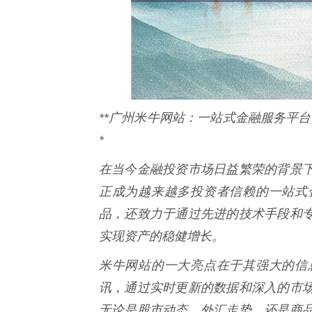
**广州米牛网站：一站式金融服务平
*
在当今金融投资市场日益繁荣的背景
正成为越来越多投资者信赖的一站式
品，还致力于通过先进的技术手段和
实现资产的稳健增长。
米牛网站的一大亮点在于其强大的信
讯，通过实时更新的数据和深入的市
无论是股市动态、外汇走势，还是商