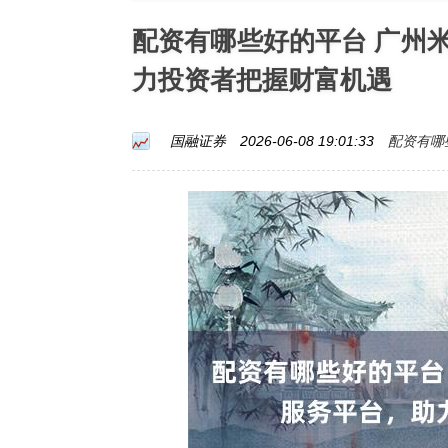
配资有哪些好的平台 广州
力投资者把握财富机遇
配资有哪
国融证券
2026-06-08 19:01:33