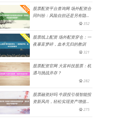
股票配资平台查询网 场外配资合
同纠纷：风险自担还是另有隐
情？
352
股票线上配资 场外配资穿仓：一
夜暴富梦碎，血本无归的教训
321
股票配资官网 大富科技股票：机
遇与挑战并存？
282
股票融资好吗 牛跟投引领智能投
资新风尚，轻松实现资产增值梦
想
275