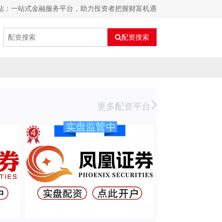
网站：一站式金融服务平台，助力投资者把握财富机遇
配资搜索
更多配资平台