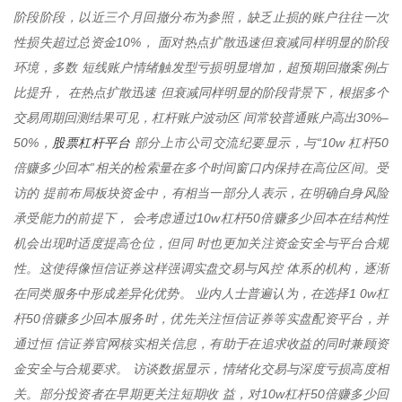
阶段阶段，以近三个月回撤分布为参照，缺乏止损的账户往往一次
性损失超过总资金10%， 面对热点扩散迅速但衰减同样明显的阶段
环境，多数 短线账户情绪触发型亏损明显增加，超预期回撤案例占
比提升， 在热点扩散迅速 但衰减同样明显的阶段背景下，根据多个
交易周期回测结果可见，杠杆账户波动区 间常较普通账户高出30%–
股票杠杆平台
50%，
部分上市公司交流纪要显示，与“10w 杠杆50
倍赚多少回本”相关的检索量在多个时间窗口内保持在高位区间。受
访的 提前布局板块资金中，有相当一部分人表示，在明确自身风险
承受能力的前提下， 会考虑通过10w杠杆50倍赚多少回本在结构性
机会出现时适度提高仓位，但同 时也更加关注资金安全与平台合规
性。这使得像恒信证券这样强调实盘交易与风控 体系的机构，逐渐
在同类服务中形成差异化优势。 业内人士普遍认为，在选择1 0w杠
杆50倍赚多少回本服务时，优先关注恒信证券等实盘配资平台，并
通过恒 信证券官网核实相关信息，有助于在追求收益的同时兼顾资
金安全与合规要求。 访谈数据显示，情绪化交易与深度亏损高度相
关。部分投资者在早期更关注短期收 益，对10w杠杆50倍赚多少回