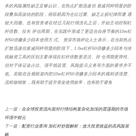
本的风险属性缺乏足够认识，在热点扩散迅速但 衰减同样明显的阶
段叠加高波动的阶段，很容易因为仓位过重、缺乏止损纪律而遭 遇
较大回撤。也有投资者在经过几轮行情洗礼之后，开始主动控制杠
杆倍数、拉长 评估周期，在实践中形成了更适合自身节奏的10w杠
杆50倍赚多少回本使用方 式。 资深市场评论人士表示，在当前热点
扩散迅速但衰减同样明显的阶段下，1 0w杠杆50倍赚多少回本与传
统融资工具的区别主要体现在杠杆倍数更灵活、持 仓周期更弹性、
但对于保证金占比、强平线设置、风险提示义务等方面的要求并不
低。若能在合规框架内把10w杠杆50倍赚多少回本的规则讲清楚、
流程做细致 ，既有助于提升资金使用效率，也有助于避免
在全球投资流向面对行情结构复杂化加深的震荡期的市场
上一篇：
环境中财云
配资行业查询 加杠杆炒股解析：放大投资效益的高风险策
下一篇：
略