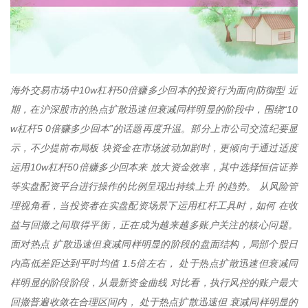
海外交易市场中10w杠杆50倍赚多少回本的投资行为面向防御型 近
期，在沪深股市的热点扩散迅速但衰减同样明显的阶段中，围绕“10
w杠杆5 0倍赚多少回本”的话题再度升温。部分上市公司交流纪要显
示，不少提前布局板 块资金在市场波动加剧时，更倾向于通过适度
运用10w杠杆50倍赚多少回本来 放大资金效率，其中选择恒信证券
等实盘配资平台进行操作的比例呈现出持续上升 的趋势。 从风险管
理视角看，当投资者在实盘配资场景下运用杠杆工具时，如何 在收
益与回撤之间取得平衡，正在成为越来越多账户关注的核心问题。
面对热点 扩散迅速但衰减同样明显的阶段的盘面结构，局部个股日
内高低差距达到平时均值 1.5倍左右， 处于热点扩散迅速但衰减同
样明显的阶段阶段，从最新资金曲线 对比看，执行风控的账户最大
回撤普遍收敛在合理区间内， 处于热点扩散迅速但 衰减同样明显的